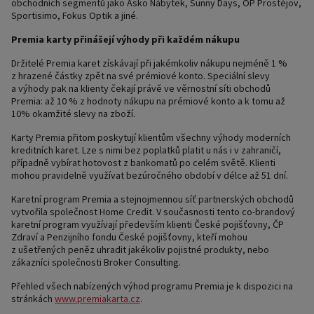
obchodních segmentů jako Asko Nábytek, Sunny Days, OP Prostějov,
Sportisimo, Fokus Optik a jiné.
Premia karty přinášejí výhody při každém nákupu
Držitelé Premia karet získávají při jakémkoliv nákupu nejméně 1 %
z hrazené částky zpět na své prémiové konto. Speciální slevy
a výhody pak na klienty čekají právě ve věrnostní síti obchodů
Premia: až 10 % z hodnoty nákupu na prémiové konto a k tomu až
10% okamžité slevy na zboží.
Karty Premia přitom poskytují klientům všechny výhody moderních
kreditních karet. Lze s nimi bez poplatků platit u nás i v zahraničí,
případně vybírat hotovost z bankomatů po celém světě. Klienti
mohou pravidelně využívat bezúročného období v délce až 51 dní.
Karetní program Premia a stejnojmennou síť partnerských obchodů
vytvořila společnost Home Credit. V současnosti tento co-brandový
karetní program využívají především klienti České pojišťovny, ČP
Zdraví a Penzijního fondu České pojišťovny, kteří mohou
z ušetřených peněz uhradit jakékoliv pojistné produkty, nebo
zákazníci společnosti Broker Consulting.
Přehled všech nabízených výhod programu Premia je k dispozici na
stránkách
www.premiakarta.cz
.