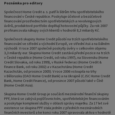
Poznámka pro editory
Společnost Home Credit a. s. patří k lídrům trhu spotřebitelského
financování v České republice. Poskytuje účelové a bezúčelové
financování prostřednictvím spotřebitelských a revolvingových
úvěrů, produktové portfolio doplňují hotovostní půjčky. Za rok 2007
profinancovala nákupy svých klientů v hodnotě 8,3 miliardy Kč.
Společnosti skupiny Home Credit působí na trzích spotřebitelského
financování ve střední a východní Evropě, ve střední Asii a na Dálném
východě. V roce 2007 společně poskytly úvěry v celkovém objemu
3,3 miliardy eur. Skupina Home Credit zastává přední pozice na trzích
v České republice (Home Credit, od roku 1997), na Slovensku (Home
Credit Slovakia, od roku 1999), v Ruské federaci (Home Credit &
Finance Bank, od roku 2002) a v Kazachstánu (Home Credit
Kazachstán, od prosince 2005). V roce 2006 vstoupila na trhy
v Bělorusku (OAO Home Credit Bank) a na Ukrajině (CJSC Home Credit
Bank, Home Credit Finance), od prosince 2007 působí také v Číně
(Home Credit Asia).
Skupina Home Credit Group je součástí mezinárodní finanční skupiny
PPF, která se zabývá pojišťovnictvím, spotřebitelským financováním
a poskytuje komplexní služby v oblasti správy majetku. Za 17 let své
existence se skupina PPF stala jedním z předních mezinárodních
finančních investorů a ke konci roku 2007 spravovala aktiva v hodnotě