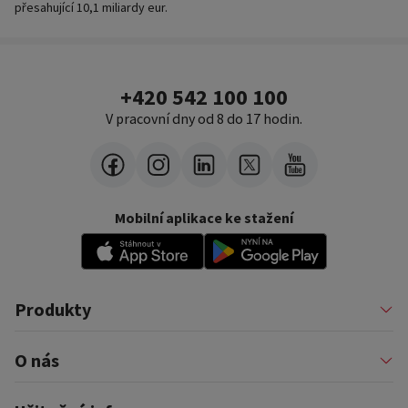
přesahující 10,1 miliardy eur.
+420 542 100 100
V pracovní dny od 8 do 17 hodin.
Mobilní aplikace ke stažení
Produkty
Půjčky
O nás
Financování podnikatelů
Konsolidace
Nákupy na splátky
Profil firmy