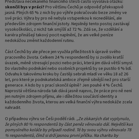
Představa nečekaného finančního štěstí často vyvolává otázku:
skončil bys v práci?
Pro většinu Čechů je odpověď překvapivě
jasná. Plných 65 % z nich by po výhře pokračovalo beze změny ve
své práci. Výhra by pro ně nebyla vstupenkou k nicnedělání, ale
především zdrojem finanční jistoty. Nejsilněji tento postoj zastávají
vysokoškoláci, z nichž tak smýšlí až 72 %. Zdá se, že vzdělání a
kariéra přinášejí takový pocit naplnění, že ani velké peníze
nedokážou změnit každodenní rutinu.
Část Čechů by ale přece jen využila příležitosti k úpravě svého
pracovního života. Celkem 24 % respondentů by si zvolilo kratší
úvazek, méně stresující pozici nebo práci, která jim dává větší smysl.
Do vlastního podnikání nebo osobních projektů by se pustilo 6 % lidí.
Odvahu k takovému kroku by častěji sebrali mladí ve věku 18 až 26
let, pro které je podnikatelská ambice zřejmě silnější než pro starší
generace. A kdo by s prací skončil úplně? Jen pouhé 4 % Čechů.
Naprostá většina národa tak dává jasně najevo, že práce pro ně není
jen nutným zdrojem příjmu, ale i důležitou součástí identity a
každodenního života, kterou ani velká finanční výhra nedokáže zcela
nahradit.
O případnou výhru se Češi podělí rádi.
„Ze získaných dat vyplynulo,
že plných 80 % respondentů by část peněz věnovalo dál. Největší kus
pomyslného koláče by připadl rodině. Té by svou výhru věnovalo 78
% respondentů, čímž si drží jasnou první příčku. Na charitu by