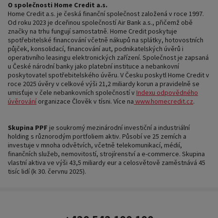
O společnosti Home Credit a.s.
Home Credit a.s. je česká finanční společnost založená v roce 1997.
Od roku 2023 je dceřinou společností Air Bank a.s., přičemž obě
značky na trhu fungují samostatně. Home Credit poskytuje
spotřebitelské financování včetně nákupů na splátky, hotovostních
půjček, konsolidací, financování aut, podnikatelských úvěrů i
operativního leasingu elektronických zařízení. Společnost je zapsaná
u České národní banky jako platební instituce a nebankovní
poskytovatel spotřebitelského úvěru. V Česku poskytl Home Credit v
roce 2025 úvěry v celkové výši 21,2 miliardy korun a pravidelně se
umisťuje v čele nebankovních společností v
Indexu odpovědného
úvěrování
organizace Člověk v tísni. Více na
www.homecredit.cz
.
Skupina PPF
je soukromý mezinárodní investiční a industriální
holding s různorodým portfoliem aktiv. Působí ve 25 zemích a
investuje v mnoha odvětvích, včetně telekomunikací, médií,
finančních služeb, nemovitostí, strojírenství a e-commerce. Skupina
vlastní aktiva ve výši 43,5 miliardy eur a celosvětově zaměstnává 45
tisíc lidí (k 30. červnu 2025).