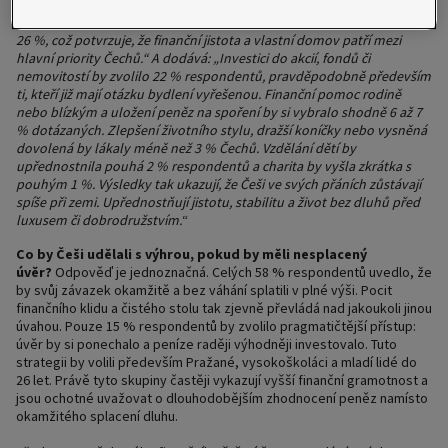
rozhodlo dokonce 37 % dotázaných, tedy výrazně více než ve zbytku
republiky. Těsně za bydlením se umístilo splacení hypoték a úvěrů s
26 %, což potvrzuje, že finanční jistota a vlastní domov patří mezi
hlavní priority Čechů.“ A dodává: „Investici do akcií, fondů či
nemovitostí by zvolilo 22 % respondentů, pravděpodobně především
ti, kteří již mají otázku bydlení vyřešenou. Finanční pomoc rodině
nebo blízkým a uložení peněz na spoření by si vybralo shodně 6 až 7
% dotázaných. Zlepšení životního stylu, dražší koníčky nebo vysněná
dovolená by lákaly méně než 3 % Čechů. Vzdělání dětí by
upřednostnila pouhá 2 % respondentů a charita by vyšla zkrátka s
pouhým 1 %. Výsledky tak ukazují, že Češi ve svých přáních zůstávají
spíše při zemi. Upřednostňují jistotu, stabilitu a život bez dluhů před
luxusem či dobrodružstvím.
“
Co by Češi udělali s výhrou, pokud by měli nesplacený
úvěr?
Odpověď je jednoznačná. Celých 58 % respondentů uvedlo, že
by svůj závazek okamžitě a bez váhání splatili v plné výši. Pocit
finančního klidu a čistého stolu tak zjevně převládá nad jakoukoli jinou
úvahou. Pouze 15 % respondentů by zvolilo pragmatičtější přístup:
úvěr by si ponechalo a peníze raději výhodněji investovalo. Tuto
strategii by volili především Pražané, vysokoškoláci a mladí lidé do
26 let. Právě tyto skupiny častěji vykazují vyšší finanční gramotnost a
jsou ochotné uvažovat o dlouhodobějším zhodnocení peněz namísto
okamžitého splacení dluhu.