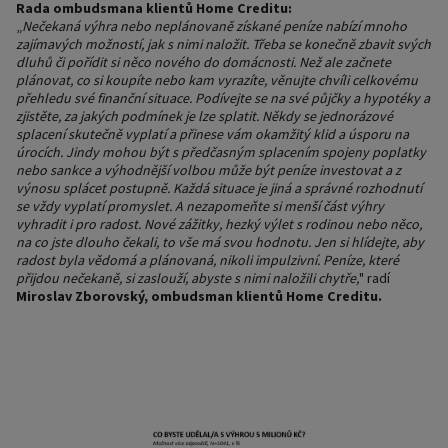
Rada ombudsmana klientů Home Creditu:
„
Nečekaná výhra nebo neplánovaně získané peníze nabízí mnoho
zajímavých možností, jak s nimi naložit. Třeba se konečně zbavit svých
dluhů či pořídit si něco nového do domácnosti. Než ale začnete
plánovat, co si koupíte nebo kam vyrazíte, věnujte chvíli celkovému
přehledu své finanční situace. Podívejte se na své půjčky a hypotéky a
zjistěte, za jakých podmínek je lze splatit. Někdy se jednorázové
splacení skutečně vyplatí a přinese vám okamžitý klid a úsporu na
úrocích. Jindy mohou být s předčasným splacením spojeny poplatky
nebo sankce a výhodnější volbou může být peníze investovat a z
výnosu splácet postupně. Každá situace je jiná a správné rozhodnutí
se vždy vyplatí promyslet. A nezapomeňte si menší část výhry
vyhradit i pro radost. Nové zážitky, hezký výlet s rodinou nebo něco,
na co jste dlouho čekali, to vše má svou hodnotu. Jen si hlídejte, aby
radost byla vědomá a plánovaná, nikoli impulzivní. Peníze, které
přijdou nečekaně, si zaslouží, abyste s nimi naložili chytře,
" radí
Miroslav Zborovský, ombudsman klientů Home Creditu.