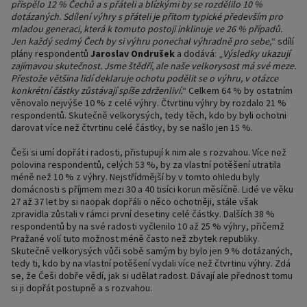
přispělo 12 % Čechů a s přáteli a blízkými by se rozdělilo 10 %
dotázaných. Sdílení výhry s přáteli je přitom typické především pro
mladou generaci, která k tomuto postoji inklinuje ve 26 % případů.
Jen každý sedmý Čech by si výhru ponechal výhradně pro sebe,
“ sdílí
plány respondentů
Jaroslav Ondrušek
a dodává: „
Výsledky ukazují
zajímavou skutečnost. Jsme štědří, ale naše velkorysost má své meze.
Přestože většina lidí deklaruje ochotu podělit se o výhru, v otázce
konkrétní částky zůstávají spíše zdrženliví.
“ Celkem 64 % by ostatním
věnovalo nejvýše 10 % z celé výhry. Čtvrtinu výhry by rozdalo 21 %
respondentů. Skutečně velkorysých, tedy těch, kdo by byli ochotni
darovat více než čtvrtinu celé částky, by se našlo jen 15 %.
Češi si umí dopřát i radosti, přistupují k nim ale s rozvahou. Více než
polovina respondentů, celých 53 %, by za vlastní potěšení utratila
méně než 10 % z výhry. Nejstřídmější by v tomto ohledu byly
domácnosti s příjmem mezi 30 a 40 tisíci korun měsíčně. Lidé ve věku
27 až 37 let by si naopak dopřáli o něco ochotněji, stále však
zpravidla zůstali v rámci první desetiny celé částky. Dalších 38 %
respondentů by na své radosti vyčlenilo 10 až 25 % výhry, přičemž
Pražané volí tuto možnost méně často než zbytek republiky.
Skutečně velkorysých vůči sobě samým by bylo jen 9 % dotázaných,
tedy ti, kdo by na vlastní potěšení vydali více než čtvrtinu výhry. Zdá
se, že Češi dobře vědí, jak si udělat radost. Dávají ale přednost tomu
si ji dopřát postupně a s rozvahou.