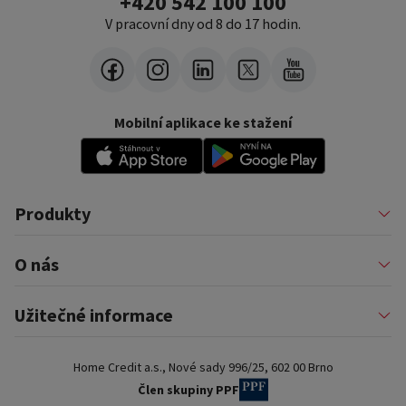
+420 542 100 100
V pracovní dny od 8 do 17 hodin.
Mobilní aplikace ke stažení
Produkty
Půjčky
O nás
Financování podnikatelů
Konsolidace
Nákupy na splátky
Profil firmy
Užitečné informace
Financování auta
Pomáháme
Pronájem zařízení
Kariéra
Pojištění a doplňkové služby
Důležité informace
Nejčastější internetové podvody
Home Credit a.s., Nové sady 996/25, 602 00 Brno
Blog
Poradna a nejčastější dotazy
Pro partnery
Dokumenty ke stažení
Člen skupiny PPF
Kontakty a pobočky
Slovník pojmů