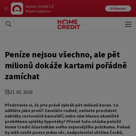
Home Credit CZ
Stáhnout
Mobilní aplikace
Otev
Zavří
Peníze nejsou všechno, ale pět
milionů dokáže kartami pořádně
zamíchat
21. 05. 2026
Představte si, že jste právě vyhráli pět milionů korun. Co
uděláte jako první? Zavoláte rodině, začnete procházet
nabídky cestovních kanceláří, nebo vám hlavou okamžitě
proběhnou splátky hypotéky? Přesně tuto otázku položil
Home Credit účastníkům svého nejnovějšího průzkumu. Pokud
by měli zvolit pouze jednu věc, nadpoloviční většina Čechů,