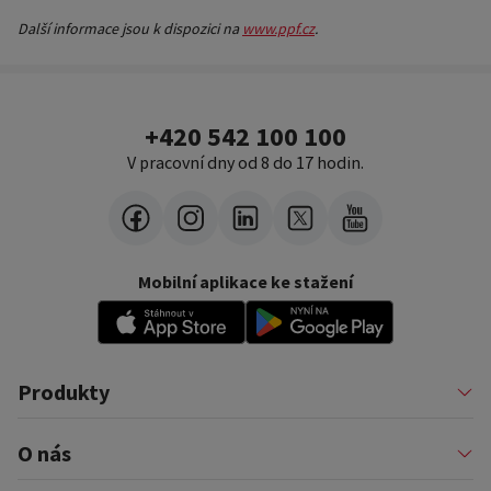
Další informace jsou k dispozici na
www.ppf.cz
.
+420 542 100 100
V pracovní dny od 8 do 17 hodin.
Mobilní aplikace ke stažení
Produkty
Půjčky
O nás
Financování podnikatelů
Konsolidace