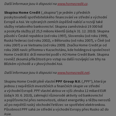
Další informace jsou k dispozici na
www.homecredit.cz
.
Skupina Home Credit
(„skupina“) je jedním z předních
poskytovatelů spotřebitelského financování ve střední a východní
Evropě a Asii. Ve vybraných zemích úspěšně nabízí a rozvíjí také
služby retailového bankovnictví. Skupina zaměstnává 19 300 lidí
a poskytla služby již 25,5 milionu klientů (údaj k 31. 12. 2010). Skupina
působí v České republice (od roku 1997), Slovensku (od roku 1999),
Ruská federaci (od roku 2002), v Bělorusku (od roku 2007), v Číně (od
roku 2007) a ve Vietnamu (od roku 2009). Značka Home Credit je od
roku 2005 navíc přítomna v Kazachstánu, kde holdingová společnost
Home Credit B.V. drží minoritní podíl v AO Home Credit Bank. Skupina
rovněž zkoumá příležitosti pro vstup na další rozvíjející se trhy na
Blízkém východě a v jihovýchodní Asii.
Další informace jsou k dispozici na
www.homecredit.net
.
Skupinu Home Credit plně vlastní
PPF Group N.V.
(„PPF“), která je
jednou z největších investičních a finančních skupin ve střední
a východní Evropě. PPF vlastní aktiva ve výši zhruba 12 miliard EUR
(údaj k 30. 6. 2010), zahrnující různorodé aktivity od bankovnictví
a pojišťovnictví přes nemovitosti, oblast energetiky a těžbu nerostů
až po největší ruský obchodní řetězec se spotřební elektronikou.
Působnost PPF sahá ze střední a východní Evropy přes Rusko až do
Asie.