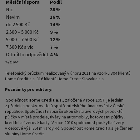
Měsíční úspora
Podíl
Nic
38 %
Nevím
16 %
do 2 500 Kč
14 %
2 500 – 5 000 Kč
9 %
5 000 – 7 500 Kč
12 %
7 500 Kč a víc
7 %
Odmítlo odpovědět
4 %
</div>
Telefonický průzkum realizovaný v únoru 2011 na vzorku 304 klientů
Home Credit a.s. 316 klientů Home Credit Slovakia a.s.
Poznámky pro editory:
Společnost
Home Credit a.s.,
založená v roce 1997, je jedním
z předních poskytovatelů spotřebitelského financování v České
republice. Společnost nabízí širokou škálu úvěrových produktů:
půjčky v místě prodeje, úvěry na automobily, hotovostní půjčky,
kreditní a úvěrové karty. V roce 2010 společnost poskytla úvěry
v celkové výši 8,4 miliardy Kč. Společnost Home Credit a.s. je členem
skupiny Home Credit.