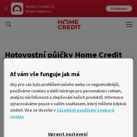
Home Credit CZ
Stáhnout
Mobilní aplikace
Otev
Zavří
Hotovostní půjčky Home Credit
jsou na pobočkách České pošty
Ať vám vše funguje jak má
vypláceny okamžitě
Aby pro vás bylo prohlížení našeho webu co nejpohodlnější,
používáme cookies a další nástroje pro personalizaci reklam,
08. 11. 2004
analýzu návštěvnosti a zlepšování našich produktů. Informace
zpracováváme pouze s vaším souhlasem, který můžete kdykoli
Praha 8. 11. 2004 – Home Credit poskytuje bezúčelové
změnit. Více se dozvíte v
Zásadách používání souborů
hotovostní půjčky na pobočkách České pošty v nové,
cookie
.
jednodušší a rychlejší podobě. Celý proces je realizován na
počkání. Půjčku 10 a 15 tisíc Kč si zákazníci na poště vyřídí
okamžitě po schválení úvěrové smlouvy, včetně převzetí
hotovosti.
Upravit nastavení