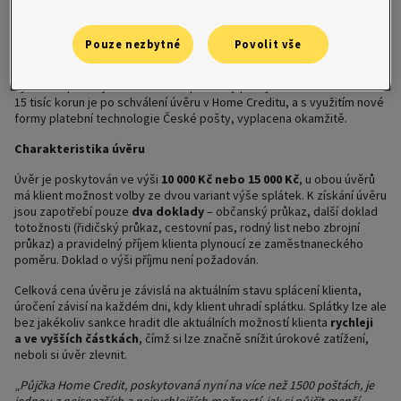
Home Credit nabízí bezúčelové hotovostní půjčky na pobočkách
České pošty od ledna 2003, nyní je poskytuje v ještě jednodušší
a rychlejší podobě. Zásadní rozdíl je v rychlosti vyplácení půjčované
Pouze nezbytné
Povolit vše
hotovosti. Dříve zákazníci obdrželi do týdne po schválení úvěru
složenku, na základě které dostali na poště hotovost. K získání úvěru
nyní stačí pouhá jediná návštěva pobočky pošty. Hotovost 10 nebo
15 tisíc korun je po schválení úvěru v Home Creditu, a s využitím nové
formy platební technologie České pošty, vyplacena okamžitě.
Charakteristika úvěru
Úvěr je poskytován ve výši
10 000 Kč nebo 15 000 Kč
, u obou úvěrů
má klient možnost volby ze dvou variant výše splátek. K získání úvěru
jsou zapotřebí pouze
dva doklady
– občanský průkaz, další doklad
totožnosti (řidičský průkaz, cestovní pas, rodný list nebo zbrojní
průkaz) a pravidelný příjem klienta plynoucí ze zaměstnaneckého
poměru. Doklad o výši příjmu není požadován.
Celková cena úvěru je závislá na aktuálním stavu splácení klienta,
úročení závisí na každém dni, kdy klient uhradí splátku. Splátky lze ale
bez jakékoliv sankce hradit dle aktuálních možností klienta
rychleji
a ve vyšších částkách
, čímž si lze značně snížit úrokové zatížení,
neboli si úvěr zlevnit.
„
Půjčka Home Credit, poskytovaná nyní na více než 1500 poštách, je