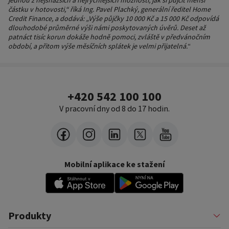
jednou z nejsnazších a nejrychlejších možností, jak si půjčit menší
částku v hotovosti,“ říká Ing. Pavel Plachký, generální ředitel Home
Credit Finance, a dodává: „Výše půjčky 10 000 Kč a 15 000 Kč odpovídá
dlouhodobé průměrné výši námi poskytovaných úvěrů. Deset až
patnáct tisíc korun dokáže hodně pomoci, zvláště v předvánočním
období, a přitom výše měsíčních splátek je velmi přijatelná.
“
+420 542 100 100
V pracovní dny od 8 do 17 hodin.
Mobilní aplikace ke stažení
Produkty