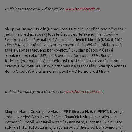
Další informace jsou k dispozici na
www.homecredit.cz
.
Skupina Home Credit
(Home Credit B.V. a její dceřiné společnosti) je
jedním z předních poskytovatelů spotřebitelského financování v
Evropě a své služby nabízí 4,5 milionu aktivních klientů (k 30. 6. 2011
včetně Kazachstánu). Ve vybraných zemích úspěšně nabízí a rozvíjí
také služby retailového bankovnictví. Skupina působí v České
republice (od roku 1997), na Slovensku (od roku 1999), Ruské
federaci (od roku 2002) a v Bělorusku (od roku 2007). Značka Home
Credit je od roku 2005 navíc přítomna v Kazachstánu, kde společnost
Home Credit B. V. drží minoritní podíl v AO Home Credit Bank.
Další informace jsou k dispozici na
www.homecredit.net
.
Skupinu Home Credit plně vlastní
PPF Group N. V. („PPF
“), která je
jednou z největších investičních a finančních skupin ve střední a
východní Evropě. Aktuálně vlastní aktiva ve výši zhruba 12,4 miliard
EUR (k 31. 12. 2010), zahrnující různorodé aktivity od bankovnictví a