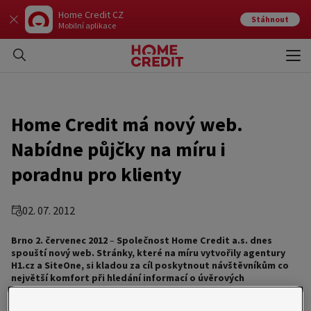
Home Credit CZ
Stáhnout
Mobilní aplikace
Otev
Zavří
Home Credit má nový web.
Nabídne půjčky na míru i
poradnu pro klienty
02. 07. 2012
Brno 2. červenec 2012
–
Společnost Home Credit a.s. dnes
spouští nový web. Stránky, které na míru vytvořily agentury
H1.cz a SiteOne, si kladou za cíl poskytnout návštěvníkům co
největší komfort při hledání informací o úvěrových
produktech a službách, které společnost nabízí. Kromě
produktové nabídky tak lidé na novém webu najdou třeba