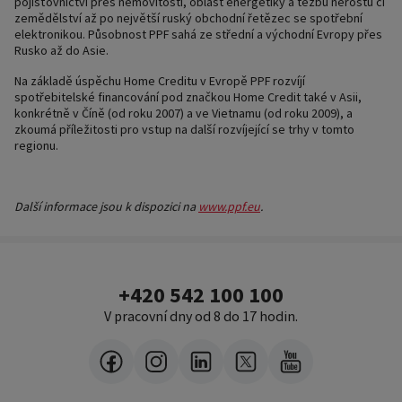
pojišťovnictví přes nemovitosti, oblast energetiky a těžbu nerostů či
zemědělství až po největší ruský obchodní řetězec se spotřební
elektronikou. Působnost PPF sahá ze střední a východní Evropy přes
Rusko až do Asie.
Na základě úspěchu Home Creditu v Evropě PPF rozvíjí
spotřebitelské financování pod značkou Home Credit také v Asii,
konkrétně v Číně (od roku 2007) a ve Vietnamu (od roku 2009), a
zkoumá příležitosti pro vstup na další rozvíjející se trhy v tomto
regionu.
Další informace jsou k dispozici na
www.ppf.eu
.
+420 542 100 100
V pracovní dny od 8 do 17 hodin.