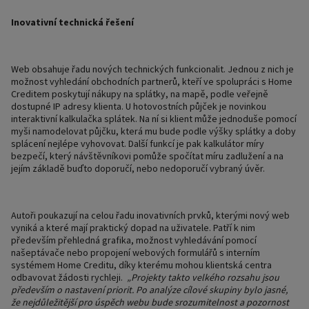
Inovativní technická řešení
Web obsahuje řadu nových technických funkcionalit. Jednou z nich je
možnost vyhledání obchodních partnerů, kteří ve spolupráci s Home
Creditem poskytují nákupy na splátky, na mapě, podle veřejně
dostupné IP adresy klienta. U hotovostních půjček je novinkou
interaktivní kalkulačka splátek. Na ní si klient může jednoduše pomocí
myši namodelovat půjčku, která mu bude podle výšky splátky a doby
splácení nejlépe vyhovovat. Další funkcí je pak kalkulátor míry
bezpečí, který návštěvníkovi pomůže spočítat míru zadlužení a na
jejím základě buďto doporučí, nebo nedoporučí vybraný úvěr.
Autoři poukazují na celou řadu inovativních prvků, kterými nový web
vyniká a které mají praktický dopad na uživatele. Patří k nim
především přehledná grafika, možnost vyhledávání pomocí
našeptávače nebo propojení webových formulářů s interním
systémem Home Creditu, díky kterému mohou klientská centra
odbavovat žádosti rychleji.
„Projekty takto velkého rozsahu jsou
především o nastavení priorit. Po analýze cílové skupiny bylo jasné,
že nejdůležitější pro úspěch webu bude srozumitelnost a pozornost