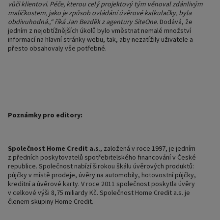
vůči klientovi. Péče, kterou celý projektový tým věnoval zdánlivým
maličkostem, jako je způsob ovládání úvěrové kalkulačky, byla
obdivuhodná.,“ říká Jan Bezděk z agentury SiteOne.
Dodává, že
jedním z nejobtížnějších úkolů bylo vměstnat nemalé množství
informací na hlavní stránky webu, tak, aby nezatížily uživatele a
přesto obsahovaly vše potřebné.
Poznámky pro editory:
Společnost Home Credit a.s
., založená v roce 1997, je jedním
z předních poskytovatelů spotřebitelského financování v České
republice. Společnost nabízí širokou škálu úvěrových produktů:
půjčky v místě prodeje, úvěry na automobily, hotovostní půjčky,
kreditní a úvěrové karty. V roce 2011 společnost poskytla úvěry
v celkové výši 8,75 miliardy Kč. Společnost Home Credit a.s. je
členem skupiny Home Credit.