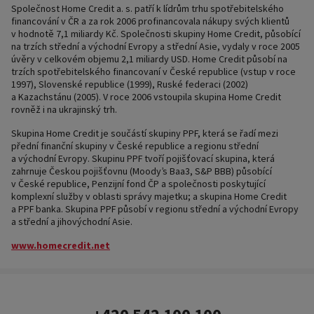
Společnost Home Credit a. s. patří k lídrům trhu spotřebitelského
financování v ČR a za rok 2006 profinancovala nákupy svých klientů
v hodnotě 7,1 miliardy Kč. Společnosti skupiny Home Credit, působící
na trzích střední a východní Evropy a střední Asie, vydaly v roce 2005
úvěry v celkovém objemu 2,1 miliardy USD. Home Credit působí na
trzích spotřebitelského financovaní v České republice (vstup v roce
1997), Slovenské republice (1999), Ruské federaci (2002)
a Kazachstánu (2005). V roce 2006 vstoupila skupina Home Credit
rovněž i na ukrajinský trh.
Skupina Home Credit je součástí skupiny PPF, která se řadí mezi
přední finanční skupiny v České republice a regionu střední
a východní Evropy. Skupinu PPF tvoří pojišťovací skupina, která
zahrnuje Českou pojišťovnu (Moody’s Baa3, S&P BBB) působící
v České republice, Penzijní fond ČP a společnosti poskytující
komplexní služby v oblasti správy majetku; a skupina Home Credit
a PPF banka. Skupina PPF působí v regionu střední a východní Evropy
a střední a jihovýchodní Asie.
www.homecredit.net