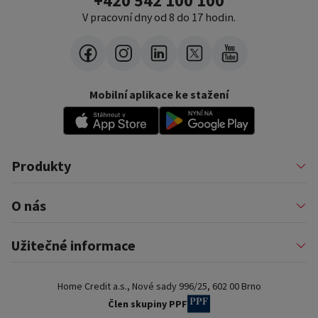
+420 542 100 100
V pracovní dny od 8 do 17 hodin.
Mobilní aplikace ke stažení
Produkty
Půjčky
O nás
Financování podnikatelů
Konsolidace
Nákupy na splátky
Profil firmy
Užitečné informace
Financování auta
Pomáháme
Pronájem zařízení
Kariéra
Pojištění a doplňkové služby
Důležité informace
Nejčastější internetové podvody
Home Credit a.s., Nové sady 996/25, 602 00 Brno
Blog
Poradna a nejčastější dotazy
Pro partnery
Dokumenty ke stažení
Člen skupiny PPF
Kontakty a pobočky
Slovník pojmů