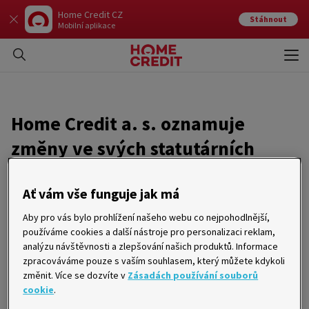
Home Credit CZ
Stáhnout
Mobilní aplikace
Otev
Zavří
Home Credit a. s. oznamuje
změny ve svých statutárních
orgánech
Ať vám vše funguje jak má
07. 02. 2007
Aby pro vás bylo prohlížení našeho webu co nejpohodlnější,
používáme cookies a další nástroje pro personalizaci reklam,
Brno 7. února 2007 – Společnost Home Credit a. s. oznamuje
analýzu návštěvnosti a zlepšování našich produktů. Informace
změny ve svých statutárních orgánech s účinností od počátku
zpracováváme pouze s vaším souhlasem, který můžete kdykoli
února 2007.
změnit. Více se dozvíte v
Zásadách používání souborů
Dozorčí rada společnosti Home Credit a. s. projednala v souladu se
stanovami společnosti a platnými právními předpisy ukončení
cookie
.
působení Ing. Miloše Stibora ve funkci předsedy představenstva,