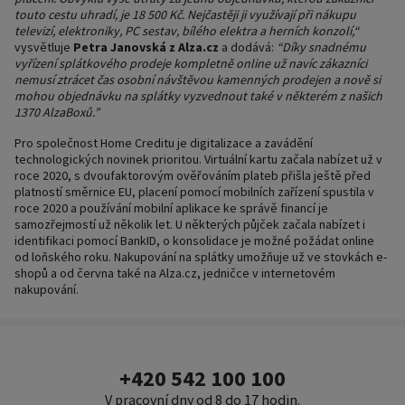
touto cestu uhradí, je 18 500 Kč. Nejčastěji ji využívají při nákupu
televizí, elektroniky, PC sestav, bílého elektra a herních konzolí,“
vysvětluje
Petra Janovská z Alza.cz
a dodává:
“Díky snadnému
vyřízení splátkového prodeje kompletně online už navíc zákazníci
nemusí ztrácet čas osobní návštěvou kamenných prodejen a nově si
mohou objednávku na splátky vyzvednout také v některém z našich
1370 AlzaBoxů.”
Pro společnost Home Creditu je digitalizace a zavádění
technologických novinek prioritou. Virtuální kartu začala nabízet už v
roce 2020, s dvoufaktorovým ověřováním plateb přišla ještě před
platností směrnice EU, placení pomocí mobilních zařízení spustila v
roce 2020 a používání mobilní aplikace ke správě financí je
samozřejmostí už několik let. U některých půjček začala nabízet i
identifikaci pomocí BankID, o konsolidace je možné požádat online
od loňského roku. Nakupování na splátky umožňuje už ve stovkách e-
shopů a od června také na Alza.cz, jedničce v internetovém
nakupování.
+420 542 100 100
V pracovní dny od 8 do 17 hodin.