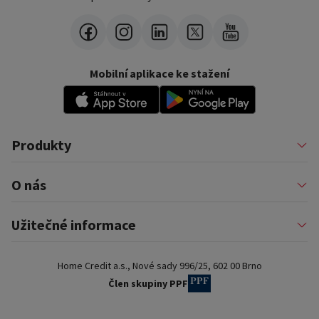
Mobilní aplikace ke stažení
Produkty
Půjčky
O nás
Financování podnikatelů
Konsolidace
Nákupy na splátky
Profil firmy
Užitečné informace
Financování auta
Pomáháme
Pronájem zařízení
Kariéra
Pojištění a doplňkové služby
Důležité informace
Nejčastější internetové podvody
Home Credit a.s., Nové sady 996/25, 602 00 Brno
Blog
Poradna a nejčastější dotazy
Pro partnery
Dokumenty ke stažení
Člen skupiny PPF
Kontakty a pobočky
Slovník pojmů
Ochrana osobních údajů