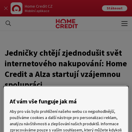
Home Credit CZ
Stáhnout
Mobilní aplikace
Otev
Zavří
Jedničky chtějí zjednodušit svět
internetového nakupování: Home
Credit a Alza startují vzájemnou
spolupráci
05. 06. 2023
Ať vám vše funguje jak má
Aby pro vás bylo prohlížení našeho webu co nejpohodlnější,
Od června dochází ke vzájemné spolupráci dvou největších
používáme cookies a další nástroje pro personalizaci reklam,
hráčů na trhu spotřebitelských úvěrů a internetového
obchodování. Cílem je zajistit zákazníkům co nejvíce benefitů.
analýzu návštěvnosti a zlepšování našich produktů. Informace
Obě společnosti mají totiž zákaznickou spokojenost na
zpracováváme pouze s vaším souhlasem, který můžete kdykoli