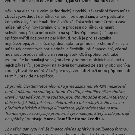
výběru zboží až po nové možnosti, jak si rozložit platbu v čase.
Nákup na Alza.cz je velmi jednoduchý a rychlý, zákazník si často může
zboží vyzvednout do několika hodin od objednání, a to v podstatě
kdekoliv díky široké nabídce AlzaBoxů. Zákazník Home Creditu zase
může mít díky inovativnímu online procesu do několika minut
schválenou půjčku nebo nákup na splátky. Opakovaný nákup na
splátky vyřídí doslova na pár kliknutí. Nově je pro zákazníka
nejdůležitější, že si může sjednat splátku přímo na e-shopu Alza.cz a
může tak ocenit rychlost sjednání a flexibilitu při financování, včetně
možnosti předčasného uhrazení splátek. Obě společnosti také
jednoduše komunikují se svými klienty pomocí mobilních aplikací a
jejich zákazníci jsou zvyklí na aktivní komunikaci ze strany obchodníka
i poskytovatele úvěrů. Ať už jde o vyzvednutí zboží nebo připomenutí
termínu pravidelné splátky.
„V prvním čtvrtletí letošního roku jsme zaznamenali 42% meziroční
nárůst nákupu na splátky u Home Creditu, nejoblíbenějším zbožím,
které u nás lidé kupují na splátky, jsou dlouhodobě mobilní telefony,
dále je to jak bílá, tak černá elektronika a také nábytek. Nově se na
předních příčkách objevuje klimatizace, její prodeje stále rostou.
Trendem je, že se zvyšuje průměrná výše nákupu, který si lidé pořizují
na splátky,“
popisuje
Marek Tomčík z Home Creditu.
„Z našich dat vyplývá, že financování na splátky je oblíbenou formou
placení. Obvyklá výše útraty za jednu objednávku, kterou zákazníci