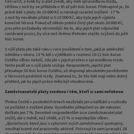
Češi určit, o kolik by si plat zvedli, aby měli spravedlivou mzdu,
většina z nich by se přihlásila o tři až pět tisíc korun. Překvapivé je, že
právě lidé s platy do 10 000 Kč si nárokují razantní zvýšení - 17 %
z nich by neváhalo přidat si 5-10 000 Kč, aby byla jejich výplata
konečně férová. Pokud už někdo pobírá čistý plat okolo 30 000 Kč,
jsou jeho požadavky skromnější. Na to, aby jejich plat odpovídal
zastávané pozici, by více než dvěma třetinám stačilo zvýšení do pěti
tisíc korun.
S výší platu jde také ruku v ruce povědomí o tom, jaká je adekvátní
odměna v oboru. 13 % lidí s výdělkem v rozmezí 10-12 tisíc korun
čistého vůbec netuší, zda jde v jejich profesi o spravedlivou mzdu.
Tento podíl se s výší platu snižuje. Respondenti, jejichž plat
přesahuje 50 tisíc korun čistého, už disponují absolutním povědomím
o férovosti podobné mzdy. Znamená to, že tito lidé mají velmi dobrý
přehled, jak by jejich práce měla být ohodnocená.
Zaměstnavatelé platy zvednou i těm, kteří si sami neřeknou
Třetina Čechů v posledních letech nezůstala jen u naříkání a rozhodla
se požádat o zvýšení platu. Vysněného přilepšení se ale nakonec
dočkalo jen 7 %. Desetině respondentům sice zaměstnavatel plat
zvýšil, ale o méně, než chtěli, a 15 % si nepolepšilo vůbec.
„
Společnosti, které jsou s výkonem svých zaměstnanců spokojeny,
neváhají ocenit své pracovníky aktivně. Potvrzují to sami pracující, 38