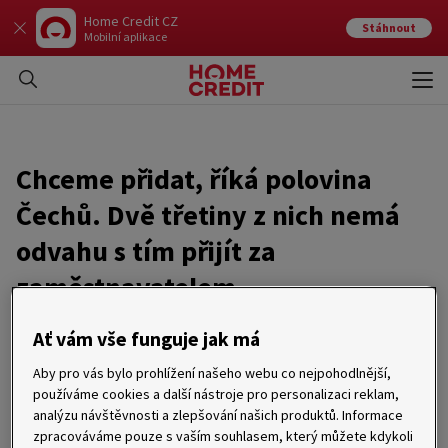
Home Credit CZ
Stáhnout
Mobilní aplikace
Otev
Zavří
Chceme přidat, říká polovina
Čechů. Dvě třetiny z nich nemá
odvahu s tím přijít za
zaměstnavatelem.
Ať vám vše funguje jak má
02. 07. 2015
Aby pro vás bylo prohlížení našeho webu co nejpohodlnější,
Naše mzda není férová, stěžuje si 52 % Čechů. Nejvíce
používáme cookies a další nástroje pro personalizaci reklam,
nespokojenců přitom pracuje v oboru věda, výzkum a školství.
analýzu návštěvnosti a zlepšování našich produktů. Informace
Částku, která jim přistane na účtu, s dobrými pocity kvitují
především zaměstnanci, jejichž čistý příjem převyšuje 25 000
zpracováváme pouze s vaším souhlasem, který můžete kdykoli