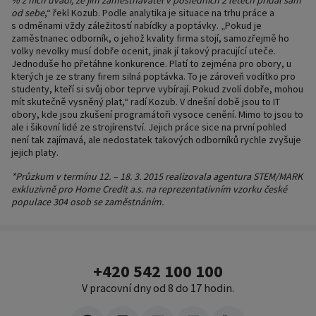
% z nich uvádí, že jim zaměstnavatel v posledních 2 letech přidal sám
od sebe
,“ řekl Kozub. Podle analytika je situace na trhu práce a
s odměnami vždy záležitostí nabídky a poptávky. „Pokud je
zaměstnanec odborník, o jehož kvality firma stojí, samozřejmě ho
volky nevolky musí dobře ocenit, jinak jí takový pracující uteče.
Jednoduše ho přetáhne konkurence. Platí to zejména pro obory, u
kterých je ze strany firem silná poptávka. To je zároveň vodítko pro
studenty, kteří si svůj obor teprve vybírají. Pokud zvolí dobře, mohou
mít skutečně vysněný plat,“ radí Kozub. V dnešní době jsou to IT
obory, kde jsou zkušení programátoři vysoce cenění. Mimo to jsou to
ale i šikovní lidé ze strojírenství. Jejich práce sice na první pohled
není tak zajímavá, ale nedostatek takových odborníků rychle zvyšuje
jejich platy.
*Průzkum v termínu 12. – 18. 3. 2015 realizovala agentura STEM/MARK
exkluzivně pro Home Credit a.s. na reprezentativním vzorku české
populace 304 osob se zaměstnáním.
+420 542 100 100
V pracovní dny od 8 do 17 hodin.