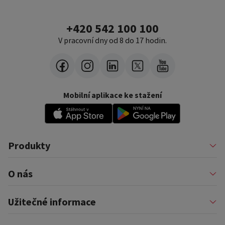
+420 542 100 100
V pracovní dny od 8 do 17 hodin.
Mobilní aplikace ke stažení
Produkty
Půjčky
O nás
Financování podnikatelů
Konsolidace
Nákupy na splátky
Profil firmy
Užitečné informace
Financování auta
Pomáháme
Pronájem zařízení
Kariéra
Pojištění a doplňkové služby
Důležité informace
Nejčastější internetové podvody