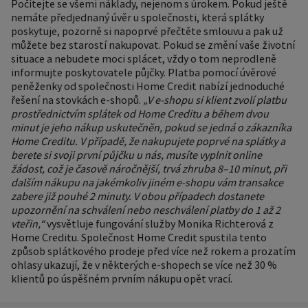
Počítejte se všemi náklady, nejenom s úrokem. Pokud ještě
nemáte předjednaný úvěr u společnosti, která splátky
poskytuje, pozorně si napoprvé přečtěte smlouvu a pak už
můžete bez starostí nakupovat. Pokud se změní vaše životní
situace a nebudete moci splácet, vždy o tom neprodleně
informujte poskytovatele půjčky. Platba pomocí úvěrové
peněženky od společnosti Home Credit nabízí jednoduché
řešení na stovkách e-shopů.
„V e-shopu si klient zvolí platbu
prostřednictvím splátek od Home Creditu a během dvou
minut je jeho nákup uskutečněn, pokud se jedná o zákazníka
Home Creditu. V případě, že nakupujete poprvé na splátky a
berete si svoji první půjčku u nás, musíte vyplnit online
žádost, což je časově náročnější, trvá zhruba 8–10 minut, při
dalším nákupu na jakémkoliv jiném e-shopu vám transakce
zabere již pouhé 2 minuty. V obou případech dostanete
upozornění na schválení nebo neschválení platby do 1 až 2
vteřin,“
vysvětluje fungování služby Monika Richterová z
Home Creditu. Společnost Home Credit spustila tento
způsob splátkového prodeje před více než rokem a prozatím
ohlasy ukazují, že v některých e-shopech se více než 30 %
klientů po úspěšném prvním nákupu opět vrací.