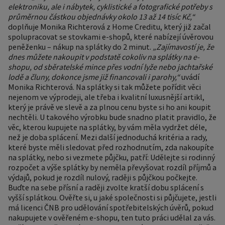
elektroniku, ale i nábytek, cyklistické a fotografické potřeby s
průměrnou částkou objednávky okolo 13 až 14 tisíc Kč,“
doplňuje Monika Richterová z Home Creditu, který již začal
spolupracovat se stovkami e-shopů, které nabízejí úvěrovou
peněženku – nákup na splátky do 2 minut.
„Zajímavostí je, že
dnes můžete nakoupit v podstatě cokoliv na splátky na e-
shopu, od sběratelské mince přes vodní lyže nebo jachtařské
lodě a čluny, dokonce jsme již financovali i parohy,“
uvádí
Monika Richterová. Na splátky si tak můžete pořídit věci
nejenom ve výprodeji, ale třeba i kvalitní luxusnější artikl,
který je právě ve slevě a za plnou cenu byste si ho ani koupit
nechtěli. U takového výrobku bude snadno platit pravidlo, že
věc, kterou kupujete na splátky, by vám měla vydržet déle,
než je doba splácení. Mezi další jednoduchá kritéria a rady,
které byste měli sledovat před rozhodnutím, zda nakoupíte
na splátky, nebo si vezmete půjčku, patří: Udělejte si rodinný
rozpočet a výše splátky by neměla převyšovat rozdíl příjmů a
výdajů, pokud je rozdíl nulový, raději s půjčkou počkejte.
Buďte na sebe přísní a raději zvolte kratší dobu splácení s
vyšší splátkou. Ověřte si, u jaké společnosti si půjčujete, jestli
má licenci ČNB pro udělování spotřebitelských úvěrů, pokud
nakupujete v ověřeném e-shopu, ten tuto práci udělal za vás.