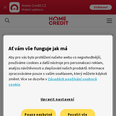
Home Credit CZ
Stáhnout
Mobilní aplikace
Otev
Zavří
Akontace
Ať vám vše funguje jak má
Aby pro vás bylo prohlížení našeho webu co nejpohodlnější,
Akontace je
částečná platba předem
. Využívá se například u
používáme cookies a další nástroje pro personalizaci reklam,
nákupů na splátky
,
financování auta
, ale i dalších typů nákupů.
analýzu návštěvnosti a zlepšování našich produktů. Informace
Spojujícím prvkem je rozdělení finální ceny produktu nebo služby.
zpracováváme pouze s vaším souhlasem, který můžete kdykoli
Zákazník přímo při nákupu složí část celkové ceny, tedy akontaci.
změnit. Více se dozvíte v
Zásadách používání souborů
Využívá se v případě, kdy zákazník nemá dostatek financí na
cookie
.
jednorázovou úhradu celkové ceny transakce.
Výše akontace
Upravit nastavení
Pouze nezbytné
Povolit vše
Akontace se většinou uvádí v procentech celkové ceny zboží nebo