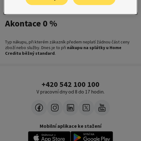
služby. U nákupu na splátky je
bývá výše akontace 10 % nebo 20 %.
Akontace 0 %
Typ nákupu, při kterém zákazník předem neplatí žádnou část ceny
zboží nebo služby. Dnes je to při
nákupu na splátky u Home
Creditu běžný standard
.
+420 542 100 100
V pracovní dny od 8 do 17 hodin.
Mobilní aplikace ke stažení