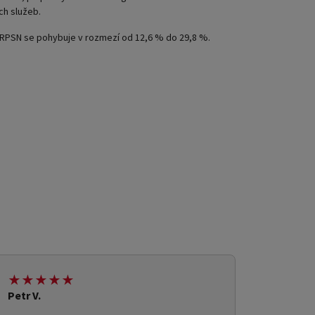
ch služeb.
a RPSN se pohybuje v rozmezí od 12,6 % do 29,8 %.
★★★★★
Petr V.