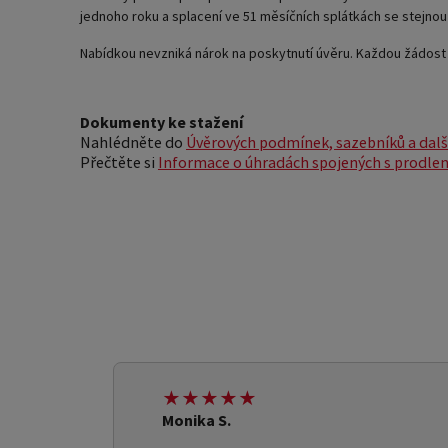
jednoho roku a splacení ve 51 měsíčních splátkách se stejnou 
Nabídkou nevzniká nárok na poskytnutí úvěru. Každou žádost 
Dokumenty ke stažení
Nahlédněte do
Úvěrových podmínek, sazebníků a dal
Přečtěte si
Informace o úhradách spojených s prodlen
★★★★★
Monika S.