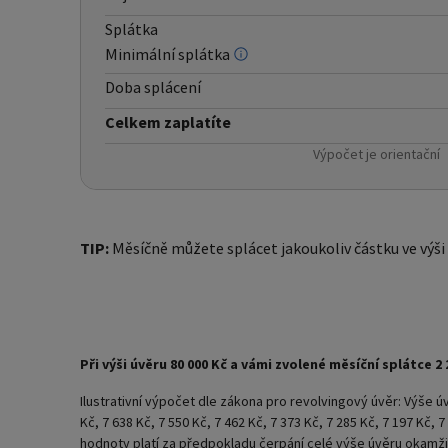
Splátka
Minimální splátka
Doba splácení
Celkem zaplatíte
Výpočet je orientační
TIP:
Měsíčně můžete splácet jakoukoliv částku ve výši
Při výši úvěru 80 000 Kč a vámi zvolené měsíční splátce 
Ilustrativní výpočet dle zákona pro revolvingový úvěr: Výše ú
Kč, 7 638 Kč, 7 550 Kč, 7 462 Kč, 7 373 Kč, 7 285 Kč, 7 197 Kč
hodnoty platí za předpokladu čerpání celé výše úvěru okamži