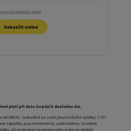
acování osobních údajů
Dokončit online
dené platí při datu čerpání k dnešnímu dni.
e 86 890 Kč. Jednotlivé po sobě jdoucí měsíční splátky: 7 727
 celkem zaplatíte, jsou matematicky zaokrouhleny. Uvedené
latku, při poskytnutí revolvingového úvěru na období