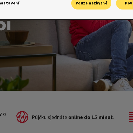
nastavení
Pouze nezbytné
Pov
bí
y a
Půjčku sjednáte
online do 15 minut
.