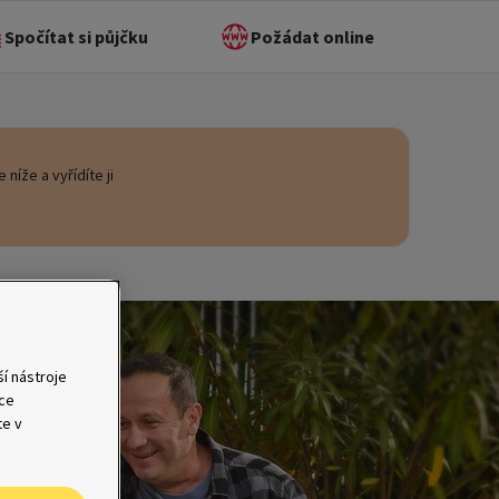
Spočítat si půjčku
Požádat online
 níže a vyřídíte ji
í nástroje
ace
te v