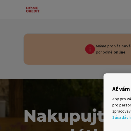
Máme pro vás
nové
pohodlně
online
.
Ať vám 
Aby pro vá
pro person
Nakupujte
zpracovává
Zásadách