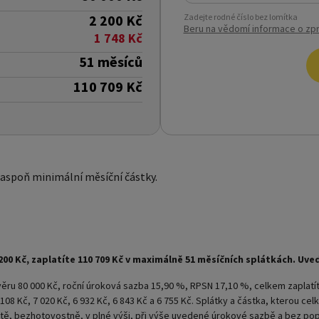
2 200 Kč
Zadejte rodné číslo bez lomítka
Beru na vědomí informace o zpr
1 748 Kč
51 měsíců
110 709 Kč
 aspoň minimální měsíční částky.
2 200 Kč, zaplatíte 110 709 Kč v maximálně 51 měsíčních splátkách. Uve
věru 80 000 Kč, roční úroková sazba 15,90 %, RPSN 17,10 %, celkem zaplatít
, 7 108 Kč, 7 020 Kč, 6 932 Kč, 6 843 Kč a 6 755 Kč. Splátky a částka, kterou
tě, bezhotovostně, v plné výši, při výše uvedené úrokové sazbě a bez pop