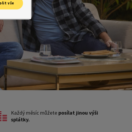
olit vše
Každý měsíc můžete
posílat jinou výši
splátk
y.