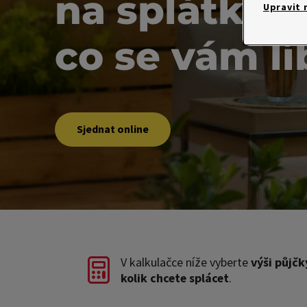
na splátky,
Upravit 
co se vám lí
Sjednat online
V kalkulačce níže vyberte
výši půjčk
kolik chcete splácet
.