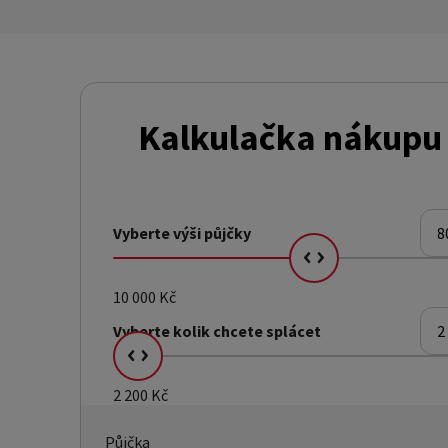
Kalkulačka nákupu 
Vyberte
výši půjčky
8
10 000 Kč
Vyberte kolik
chcete splácet
2
2 200 Kč
Půjčka