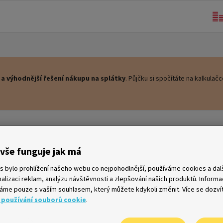
 a výhodnější řešení nákupu na splátky
. Půjčku si spočítáte na kalkulačce
vše funguje jak má
s bylo prohlížení našeho webu co nejpohodlnější, používáme cookies a dalš
alizaci reklam, analýzu návštěvnosti a zlepšování našich produktů. Inform
me pouze s vaším souhlasem, který můžete kdykoli změnit. Více se dozví
 používání souborů cookie
.