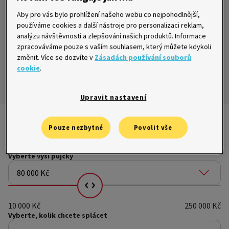
Aby pro vás bylo prohlížení našeho webu co nejpohodlnější,
používáme cookies a další nástroje pro personalizaci reklam,
Půjčku sjednáte
online do 15 minut.
analýzu návštěvnosti a zlepšování našich produktů. Informace
zpracováváme pouze s vaším souhlasem, který můžete kdykoli
změnit. Více se dozvíte v
Zásadách používání souborů
cookie
.
Každý měsíc můžete
posílat jinou výši splátky.
Upravit nastavení
Kalkulačka nákupu na splátky
Pouze nezbytné
Povolit vše
Vyberte
výši půjčky
80 000 Kč
Vyberte kolik chcete splácet
10 000 Kč
250 000 Kč
Vyberte, kolik
chcete splácet