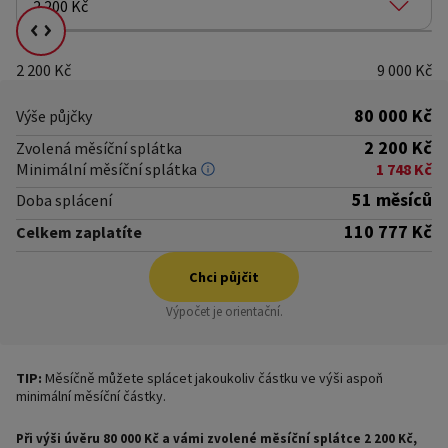
2 200 Kč
Vyberte kolik chcete splácet
2 200 Kč
9 000 Kč
80 000 Kč
Výše půjčky
2 200 Kč
Zvolená měsíční splátka
Minimální měsíční splátka
1 748 Kč
51 měsíců
Doba splácení
110 777 Kč
Celkem zaplatíte
Chci půjčit
Výpočet je orientační.
TIP:
Měsíčně můžete splácet jakoukoliv částku ve výši aspoň
minimální měsíční částky.
Při výši úvěru 80 000 Kč a vámi zvolené měsíční splátce 2 200 Kč,