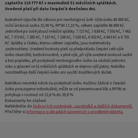
zaplatíte 110 777 Kč v maximálně 51 měsíčních splátkách.
Uvedené platí při datu čerpání k dnešnímu dni.
Ilustrativní výpočet dle zákona pro revolvingový úvěr: Výše úvěru 80 000 Kč,
roční úroková sazba 15,90 %, RPSN 17,10 %, celkem zaplatíte 86 890 Kč.
Jednotlivé po sobě jdoucí měsíční splátky: 7 727 Kč, 7 638 Kč, 7 550 Kč, 7 462
Kč, 7 373 Kč, 7 285 Kč, 7 197 Kč, 7 108 Kč, 7 020 Kč, 6 932 Kč, 6 843 Kč a 6 755
Kč. Splátky a částka, kterou celkem zaplatíte, jsou matematicky
zaokrouhleny. Uvedené hodnoty platí za předpokladu čerpání celé výše
úvěru okamžitě, bezhotovostně, v plné výši, při výše uvedené úrokové sazbě
a bez poplatku, při poskytnutí revolvingového úvěru na období jednoho
roku a splacení ve 51 měsíčních splátkách se stejnou výší jistiny. Nabídka
nezohledňuje další čerpání úvěru ani využití doplňkových služeb.
Nabídkou nevzniká nárok na poskytnutí úvěru. Každou žádost o čerpání
úvěru posuzujeme individuálně, může se od prezentované lišit a RPSN se
pohybuje v rozmezí od 12,6 % do 29,8 %.
Dokumenty ke stažení
Nahlédněte do
Úvěrových podmínek, sazebníků a dalších dokumentů.
Přečtěte si
Informace o úhradách spojených s prodlením klienta.